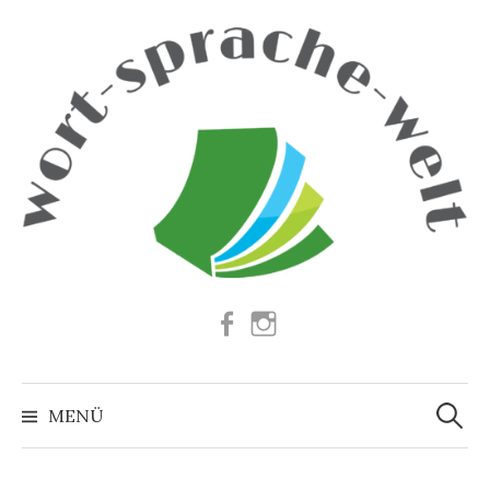
Springe
zum
Inhalt
Facebook
Instagram
Suchen
nach:
MENÜ