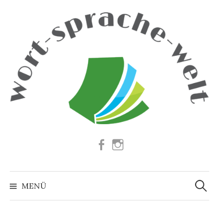
Springe
zum
Inhalt
Facebook
Instagram
Suchen
nach:
MENÜ