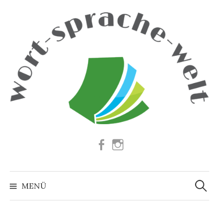
Springe
zum
Inhalt
Facebook
Instagram
Suchen
nach:
MENÜ