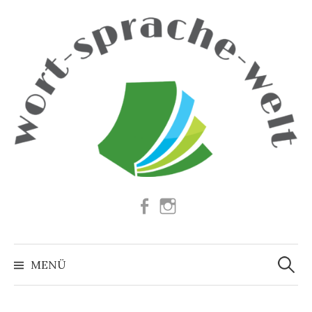
Springe
zum
Inhalt
Facebook
Instagram
Suchen
nach:
MENÜ