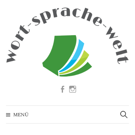
Springe
zum
Inhalt
Facebook
Instagram
Suchen
nach:
MENÜ