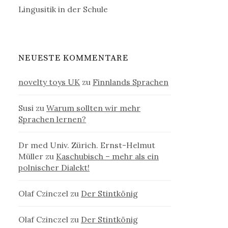
Lingusitik in der Schule
NEUESTE KOMMENTARE
novelty toys UK
zu
Finnlands Sprachen
Susi
zu
Warum sollten wir mehr
Sprachen lernen?
Dr med Univ. Zürich. Ernst-Helmut
Müller
zu
Kaschubisch – mehr als ein
polnischer Dialekt!
Olaf Czinczel
zu
Der Stintkönig
Olaf Czinczel
zu
Der Stintkönig