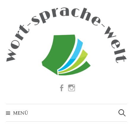
Springe
zum
Inhalt
Facebook
Instagram
Suchen
nach:
MENÜ