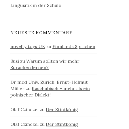
Lingusitik in der Schule
NEUESTE KOMMENTARE
novelty toys UK
zu
Finnlands Sprachen
Susi
zu
Warum sollten wir mehr
Sprachen lernen?
Dr med Univ. Zürich. Ernst-Helmut
Müller
zu
Kaschubisch – mehr als ein
polnischer Dialekt!
Olaf Czinczel
zu
Der Stintkönig
Olaf Czinczel
zu
Der Stintkönig