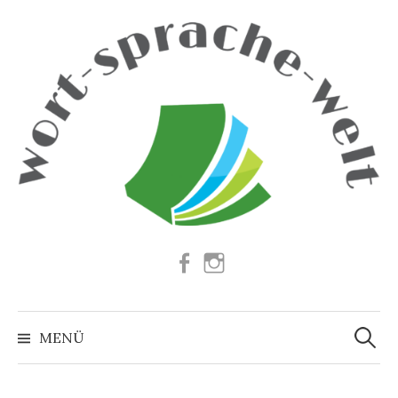
Springe
zum
Inhalt
Facebook
Instagram
Suchen
nach:
MENÜ