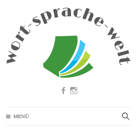
Springe
zum
Inhalt
Facebook
Instagram
Suchen
nach:
MENÜ