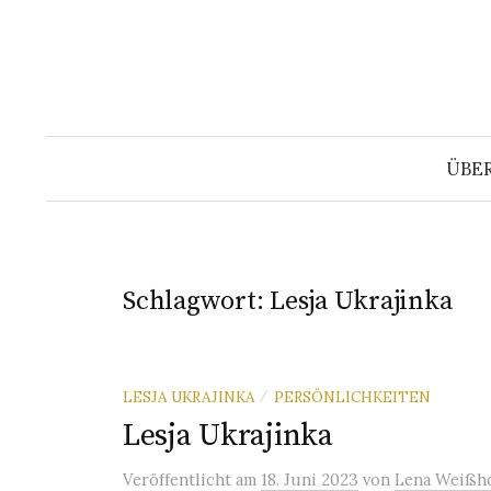
Springe
zum
Inhalt
ÜBE
Schlagwort:
Lesja Ukrajinka
LESJA UKRAJINKA
PERSÖNLICHKEITEN
/
Lesja Ukrajinka
Veröffentlicht
am
18. Juni 2023
von
Lena Weißho