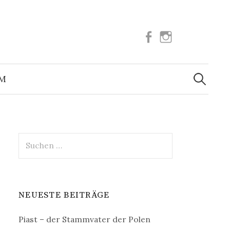
Facebook
Instagram
Suchen
nach:
UM
Suchen
nach:
NEUESTE BEITRÄGE
Piast – der Stammvater der Polen