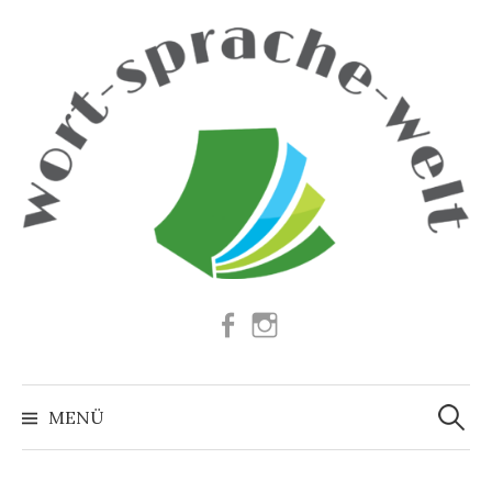
Springe
zum
Inhalt
Facebook
Instagram
Suchen
nach:
MENÜ