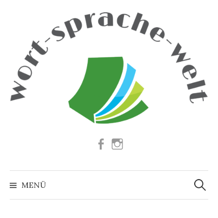
Springe
zum
Inhalt
Facebook
Instagram
Suchen
nach:
MENÜ