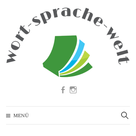
Springe
zum
Inhalt
Facebook
Instagram
Suchen
nach:
MENÜ