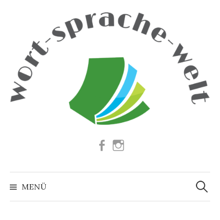
Springe
zum
Inhalt
Facebook
Instagram
Suchen
nach:
MENÜ