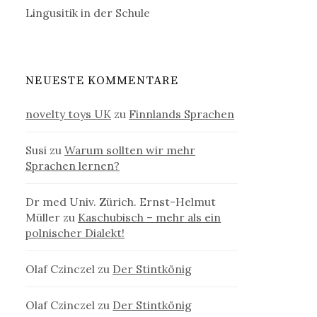
Lingusitik in der Schule
NEUESTE KOMMENTARE
novelty toys UK
zu
Finnlands Sprachen
Susi
zu
Warum sollten wir mehr
Sprachen lernen?
Dr med Univ. Zürich. Ernst-Helmut
Müller
zu
Kaschubisch – mehr als ein
polnischer Dialekt!
Olaf Czinczel
zu
Der Stintkönig
Olaf Czinczel
zu
Der Stintkönig